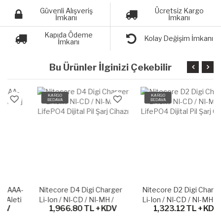
Güvenli Alışveriş
Ücretsiz Kargo
İmkanı
İmkanı
Kapıda Ödeme
Kolay Değişim İmkanı
İmkanı
Bu Ürünler İlginizi Çekebilir
KARGO
KARGO
BEDAVA
BEDAVA
Nitecore D4 Digi Charger
Nitecore D2 Digi Charger
Li-Ion / NI-CD / NI-MH /
Li-Ion / NI-CD / NI-MH /
1,966.80 TL + KDV
1,323.12 TL + KDV
LifePO4 Dijital Pil Şarj
LifePO4 Dijital Pil Şarj
Cihazı
Cihazı