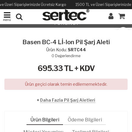
e Üzeri Siparişlerinizde Ücretsiz Kargo
1500 TL ve Üzeri Siparişlerinizde
menü
TÜKENDİ
Basen BC-4 Lİ-Ion Pil Şarj Aleti
Ürün Kodu:
SRTC44
0
Değerlendirme
695.33
TL + KDV
Ürün geçici olarak temin edilememektedir.
+
Daha Fazla Pil Şarj Aletleri
Ürün Bilgileri
Ödeme Bilgileri