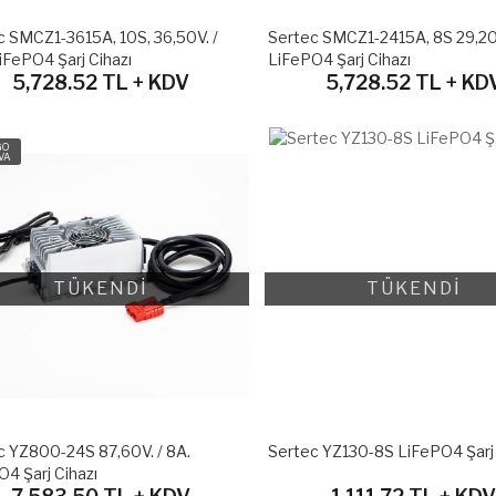
c SMCZ1-3615A, 10S, 36,50V. /
Sertec SMCZ1-2415A, 8S 29,20V
iFePO4 Şarj Cihazı
LiFePO4 Şarj Cihazı
5,728.52 TL + KDV
5,728.52 TL + KD
GO
VA
TÜKENDİ
TÜKENDİ
c YZ800-24S 87,60V. / 8A.
Sertec YZ130-8S LiFePO4 Şarj 
4 Şarj Cihazı