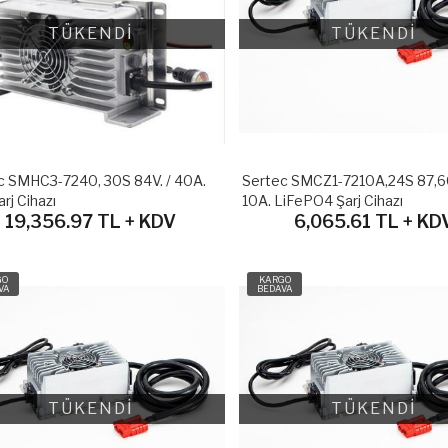
TÜKENDİ
TÜKENDİ
c SMHC3-7240, 30S 84V. / 40A.
Sertec SMCZ1-7210A,24S 87,60
rj Cihazı
10A. LiFePO4 Şarj Cihazı
19,356.97 TL + KDV
6,065.61 TL + KD
GO
KARGO
VA
BEDAVA
TÜKENDİ
TÜKENDİ