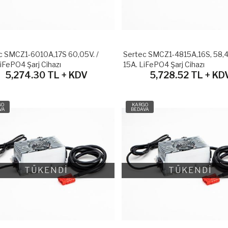
c SMCZ1-6010A,17S 60,05V. /
Sertec SMCZ1-4815A,16S, 58,4
iFePO4 Şarj Cihazı
15A. LiFePO4 Şarj Cihazı
5,274.30 TL + KDV
5,728.52 TL + KD
GO
KARGO
VA
BEDAVA
TÜKENDİ
TÜKENDİ