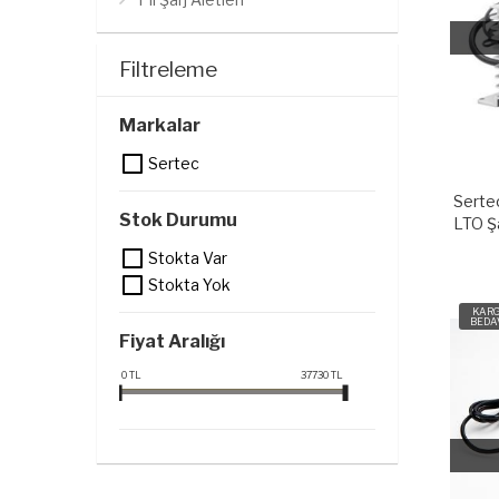
Filtreleme
Markalar
Sertec
Serte
Stok Durumu
LTO Şa
Stokta Var
Stokta Yok
KAR
BEDA
Fiyat Aralığı
0
TL
37730
TL