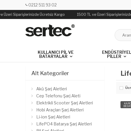
0212 511 93 02
 Üzeri Siparişlerinizde Ücretsiz Kargo
1500 TL ve Üzeri Siparişlerinizd
KULLANICI PIL VE
ENDÜSTRIYE
BATARYALAR
PILLER
Lif
Alt Kategoriler
Ücr
Akü Şarj Aletleri
Cep Telefonu Şarj Aleti
Elektrikli Scooter Şarj Aletleri
KAR
BEDA
Hobi Araçları Şarj Aletleri
Li-ion Şarj Aletleri
LifePO4 Batarya Şarj Aletleri
Pil Şarj Aletleri