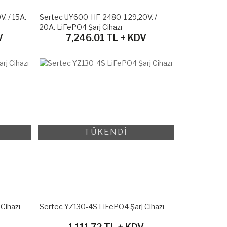
. / 15A.
Sertec UY600-HF-2480-1 29,20V. /
20A. LiFePO4 Şarj Cihazı
V
7,246.01 TL + KDV
TÜKENDİ
Cihazı
Sertec YZ130-4S LiFePO4 Şarj Cihazı