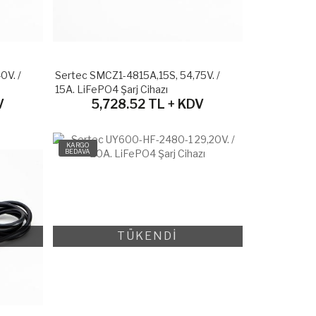
0V. /
Sertec SMCZ1-4815A,15S, 54,75V. /
15A. LiFePO4 Şarj Cihazı
V
5,728.52 TL + KDV
KARGO
BEDAVA
TÜKENDİ