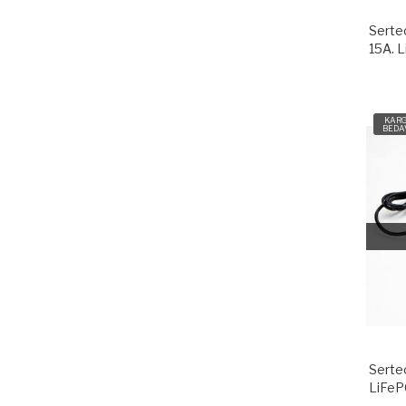
Serte
15A. L
KAR
BEDA
Serte
LiFePO