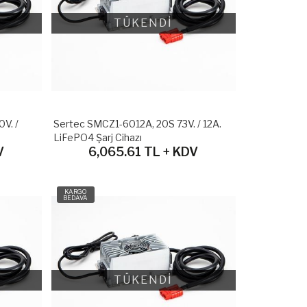
TÜKENDİ
V. /
Sertec SMCZ1-6012A, 20S 73V. / 12A.
LiFePO4 Şarj Cihazı
V
6,065.61 TL + KDV
KARGO
BEDAVA
TÜKENDİ