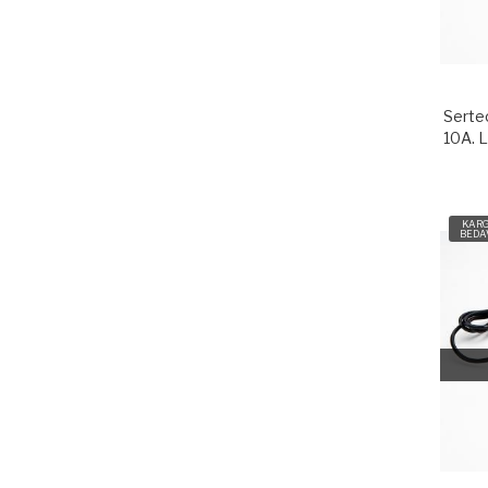
Serte
10A. L
KAR
BEDA