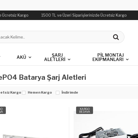
e Ücretsiz Kargo
1500 TL ve Üzeri Siparişlerinizde Ücretsiz Kargo
L
ŞARJ
PIL MONTAJ
AKÜ
ALETLERI
EKIPMANLARI
ePO4 Batarya Şarj Aletleri
etsiz Kargo
Hemen Kargo
İndirimde
GO
KARGO
VA
BEDAVA