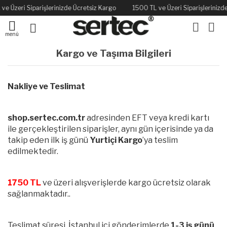
ve Üzeri Siparişlerinizde Ücretsiz Kargo
1500 TL ve Üzeri Siparişlerinizd
menü
Kargo ve Taşıma Bilgileri
Nakliye ve Teslimat
shop.sertec.com.tr
adresinden EFT veya kredi kartı
ile gerçekleştirilen siparişler, aynı gün içerisinde ya da
takip eden ilk iş günü
Yurtiçi Kargo
’ya teslim
edilmektedir.
1750 TL
ve üzeri alışverişlerde kargo ücretsiz olarak
sağlanmaktadır..
Teslimat süresi, İstanbul içi gönderimlerde
1-3 iş günü
,