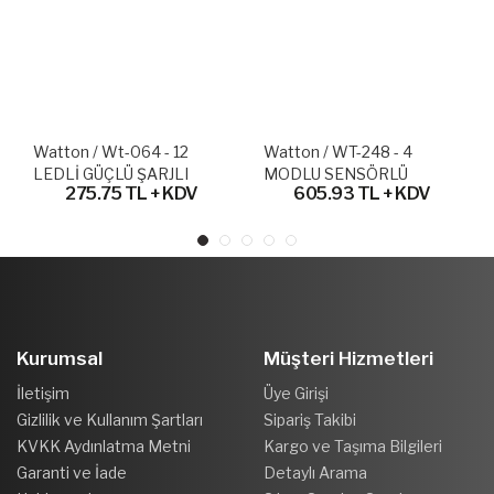
Watton / Wt-064 - 12
Watton / WT-248 - 4
LEDLİ GÜÇLÜ ŞARJLI
MODLU SENSÖRLÜ
275.75 TL + KDV
605.93 TL + KDV
KAFA LAMBASI
ŞARJLI GÜÇLÜ KAFA
LAMBASI
Kurumsal
Müşteri Hizmetleri
İletişim
Üye Girişi
Gizlilik ve Kullanım Şartları
Sipariş Takibi
KVKK Aydınlatma Metni
Kargo ve Taşıma Bilgileri
Garanti ve İade
Detaylı Arama