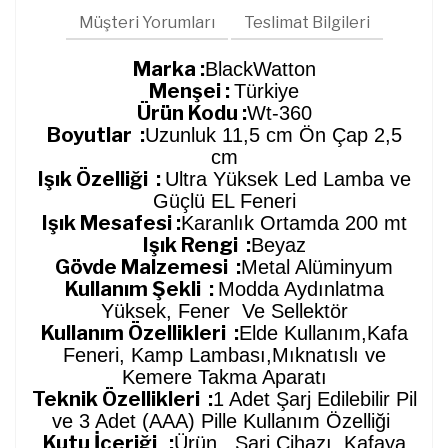
Müşteri Yorumları
Teslimat Bilgileri
Marka :
BlackWatton
Menşei :
Türkiye
Ürün Kodu :
Wt-360
Boyutlar :
Uzunluk 11,5 cm Ön Çap 2,5
cm
Işık Özelliği :
Ultra Yüksek Led Lamba ve
Güçlü EL Feneri
Işık Mesafesi :
Karanlık Ortamda 200 mt
Işık Rengi :
Beyaz
Gövde Malzemesi :
Metal Alüminyum
Kullanım Şekli :
Modda Aydınlatma
Yüksek, Fener Ve Sellektör
Kullanım Özellikleri :
Elde Kullanım,Kafa
Feneri, Kamp Lambası,Mıknatıslı ve
Kemere Takma Aparatı
Teknik Özellikleri :
1 Adet Şarj Edilebilir Pil
ve 3 Adet (AAA) Pille Kullanım Özelliği
Kutu İçeriği :
Ürün , Şarj Cihazı, Kafaya