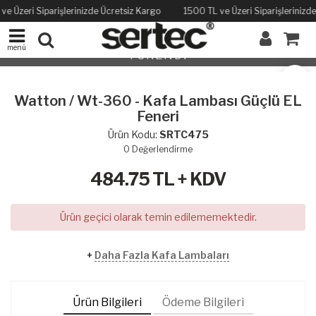
ve Üzeri Siparişlerinizde Ücretsiz Kargo
1500 TL ve Üzeri Siparişlerinizd
menü
TÜKENDİ
Watton / Wt-360 - Kafa Lambası Güçlü EL
Feneri
Ürün Kodu:
SRTC475
0
Değerlendirme
484.75
TL + KDV
Ürün geçici olarak temin edilememektedir.
+
Daha Fazla Kafa Lambaları
Ürün Bilgileri
Ödeme Bilgileri