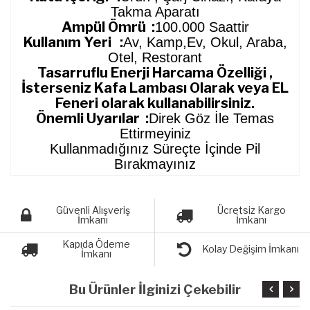
Takma Aparatı
Ampül Ömrü :
100.000 Saattir
Kullanım Yeri :
Av, Kamp,Ev, Okul, Araba,
Otel, Restorant
Tasarruflu Enerji Harcama Özelliği ,
İsterseniz Kafa Lambası Olarak veya EL
Feneri olarak kullanabilirsiniz.
Önemli Uyarılar :
Direk Göz İle Temas
Ettirmeyiniz
Kullanmadığınız Süreçte İçinde Pil
Bırakmayınız
Güvenli Alışveriş
Ücretsiz Kargo
İmkanı
İmkanı
Kapıda Ödeme
Kolay Değişim İmkanı
İmkanı
Bu Ürünler İlginizi Çekebilir