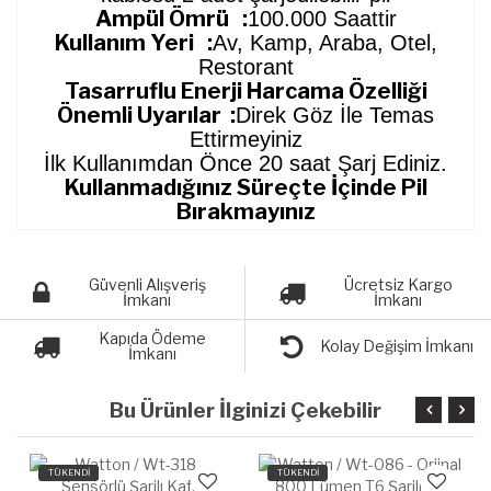
Ampül Ömrü :
100.000 Saattir
Kullanım Yeri :
Av, Kamp, Araba, Otel,
Restorant
Tasarruflu Enerji Harcama Özelliği
Önemli Uyarılar :
Direk Göz İle Temas
Ettirmeyiniz
İlk Kullanımdan Önce 20 saat Şarj Ediniz.
Kullanmadığınız Süreçte İçinde Pil
Bırakmayınız
Güvenli Alışveriş
Ücretsiz Kargo
İmkanı
İmkanı
Kapıda Ödeme
Kolay Değişim İmkanı
İmkanı
Bu Ürünler İlginizi Çekebilir
TÜKENDİ
TÜKENDİ