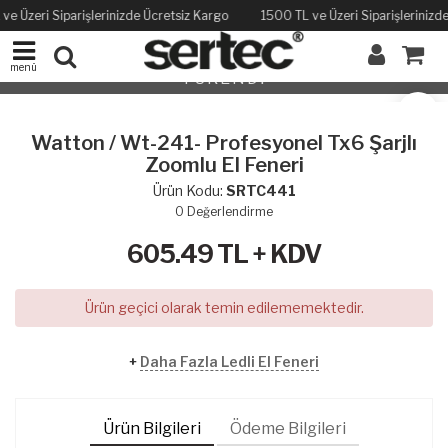
ve Üzeri Siparişlerinizde Ücretsiz Kargo
1500 TL ve Üzeri Siparişlerinizd
menü
TÜKENDİ
Watton / Wt-241- Profesyonel Tx6 Şarjlı
Zoomlu El Feneri
Ürün Kodu:
SRTC441
0
Değerlendirme
605.49
TL + KDV
Ürün geçici olarak temin edilememektedir.
+
Daha Fazla Ledli El Feneri
Ürün Bilgileri
Ödeme Bilgileri