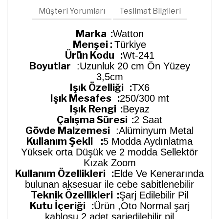
Müşteri Yorumları
Teslimat Bilgileri
Marka :
Watton
Menşei :
Türkiye
Ürün Kodu :
Wt-241
Boyutlar
:Uzunluk 20 cm Ön Yüzey
3,5cm
Işık Özelliği :
TX6
Işık Mesafes :
250/300 mt
Işık Rengi :
Beyaz
Çalışma Süresi :
2 Saat
Gövde Malzemesi
:Alüminyum Metal
Kullanım Şekli :
5 Modda Aydınlatma
Yüksek orta Düşük ve 2 modda Sellektör
Kızak Zoom
Kullanım Özellikleri :
Elde Ve Kenerarında
bulunan aksesuar ile cebe sabitlenebilir
Teknik Özellikleri :
Şarj Edilebilir Pil
Kutu İçeriği :
Ürün ,Oto Normal şarj
kablosu 2 adet şarjedilebilir pil