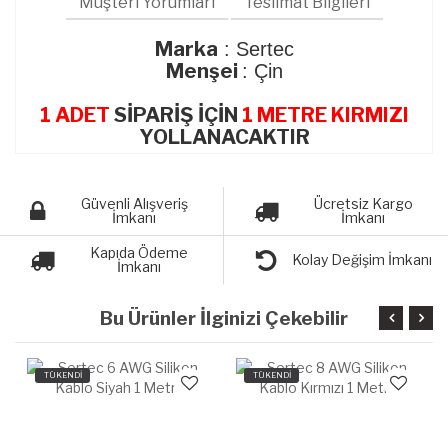
Müşteri Yorumları
Teslimat Bilgileri
Marka
: Sertec
Menşei
: Çin
1 ADET
SİPARİŞ İÇİN
1 METRE KIRMIZI
YOLLANACAKTIR
Güvenli Alışveriş
Ücretsiz Kargo
İmkanı
İmkanı
Kapıda Ödeme
Kolay Değişim İmkanı
İmkanı
Bu Ürünler İlginizi Çekebilir
TÜKENDİ
TÜKENDİ