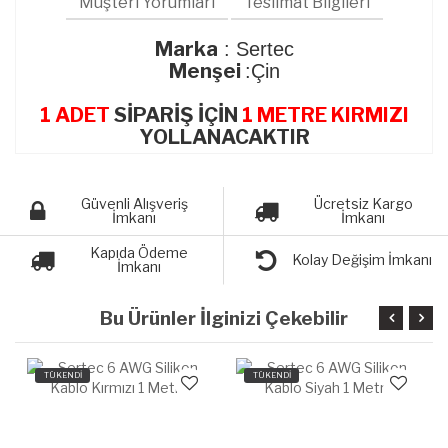
Müşteri Yorumları
Teslimat Bilgileri
Marka
: Sertec
Menşei
:Çin
1 ADET
SİPARİŞ İÇİN
1 METRE KIRMIZI
YOLLANACAKTIR
Güvenli Alışveriş
Ücretsiz Kargo
İmkanı
İmkanı
Kapıda Ödeme
Kolay Değişim İmkanı
İmkanı
Bu Ürünler İlginizi Çekebilir
TÜKENDİ
TÜKENDİ