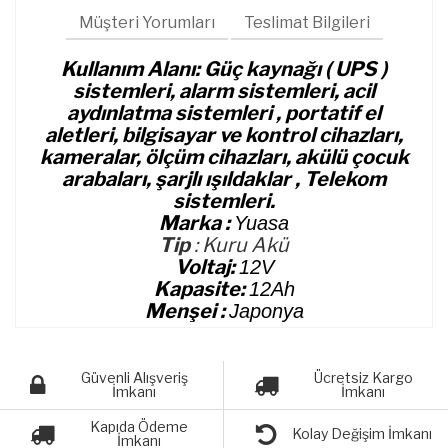
Müşteri Yorumları
Teslimat Bilgileri
Kullanım Alanı: Güç kaynağı ( UPS )
sistemleri, alarm sistemleri, acil
aydınlatma sistemleri , portatif el
aletleri, bilgisayar ve kontrol cihazları,
kameralar, ölçüm cihazları, akülü çocuk
arabaları, şarjlı ışıldaklar , Telekom
sistemleri.
Marka :
Yuasa
Tip
: Kuru Akü
Voltaj:
12V
Kapasite:
12Ah
Menşei :
Japonya
Güvenli Alışveriş
Ücretsiz Kargo
İmkanı
İmkanı
Kapıda Ödeme
Kolay Değişim İmkanı
İmkanı