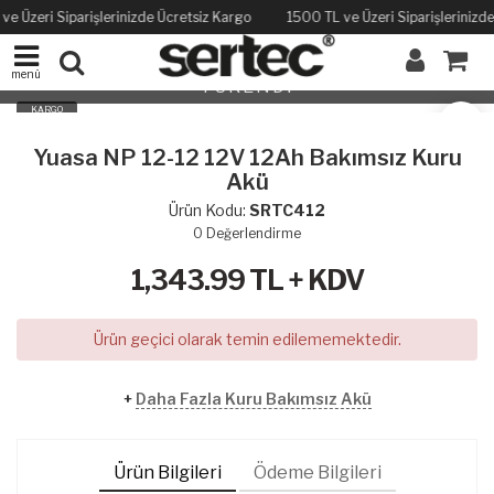
ve Üzeri Siparişlerinizde Ücretsiz Kargo
1500 TL ve Üzeri Siparişlerinizd
menü
TÜKENDİ
KARGO
BEDAVA
Yuasa NP 12-12 12V 12Ah Bakımsız Kuru
Akü
Ürün Kodu:
SRTC412
0
Değerlendirme
1,343.99
TL + KDV
Ürün geçici olarak temin edilememektedir.
+
Daha Fazla Kuru Bakımsız Akü
Ürün Bilgileri
Ödeme Bilgileri