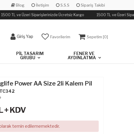
Blog
İletişim
S.S.S
Sipariş Takibi
1500 TL ve Üzeri Siparişlerinizde Ücretsiz Kargo
1500 TL ve Üzeri Sipar
Giriş Yap
Favorilerim
Sepetim [
0
]
PIL TASARIM
FENER VE
GRUBU
AYDINLATMA
glife Power AA Size 2li Kalem Pil
TC342
e
L + KDV
 olarak temin edilememektedir.