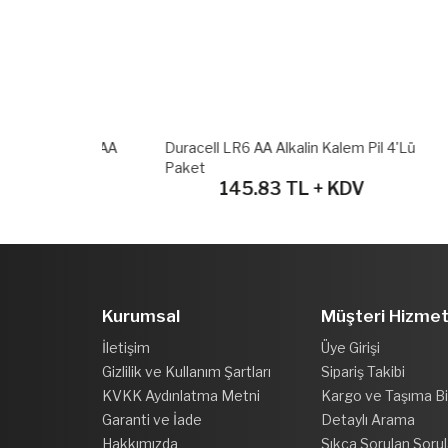
lkalin AAA
Duracell LR6 AA Alkalin Kalem Pil 4'lü
GP Ultr
t
Paket
12'li 
 KDV
145.83 TL + KDV
Kurumsal
Müşteri Hizmet
İletişim
Üye Girişi
Gizlilik ve Kullanım Şartları
Sipariş Takibi
KVKK Aydınlatma Metni
Kargo ve Taşıma Bil
Garanti ve İade
Detaylı Arama
Hakkımızda
Sıkça Sorulan Sorul