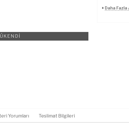
+
Daha Fazla A
ÜKENDİ
eri Yorumları
Teslimat Bilgileri