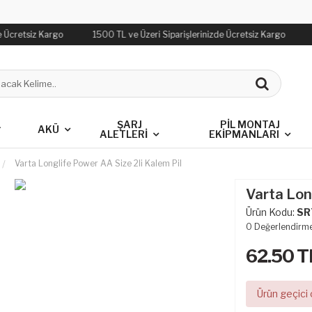
e Ücretsiz Kargo
1500 TL ve Üzeri Siparişlerinizde Ücretsiz Kargo
L
ŞARJ
PIL MONTAJ
AKÜ
ALETLERI
EKIPMANLARI
Varta Longlife Power AA Size 2li Kalem Pil
Varta Lon
Ürün Kodu:
SR
0
Değerlendirm
62.50
T
Ürün geçici