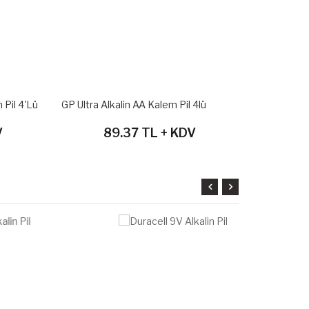
il 4'lü
GP Ultra Alkalin AA Kalem Pil 4lü
GP Ultra Alkal
89.37 TL + KDV
192