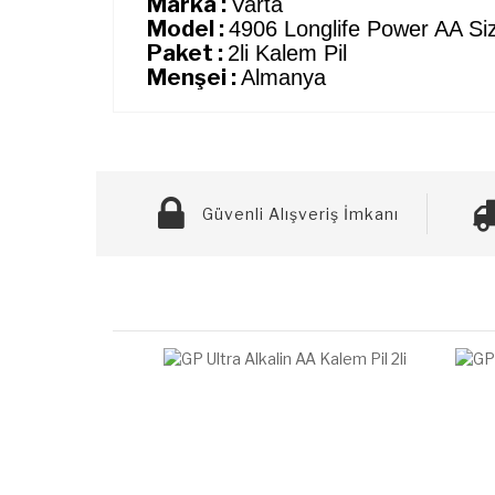
Marka :
Varta
Model :
4906 Longlife Power AA Si
Paket :
2li Kalem Pil
Menşei :
Almanya
Güvenli Alışveriş İmkanı