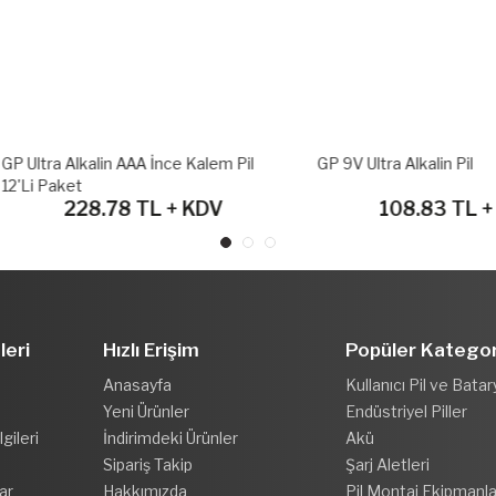
a Alkalin AAA İnce Kalem Pil
GP 9V Ultra Alkalin Pil
Paket
228.78 TL + KDV
108.83 TL + KDV
leri
Hızlı Erişim
Popüler Kategor
Anasayfa
Kullanıcı Pil ve Batar
Yeni Ürünler
Endüstriyel Piller
gileri
İndirimdeki Ürünler
Akü
Sipariş Takip
Şarj Aletleri
ar
Hakkımızda
Pil Montaj Ekipmanla