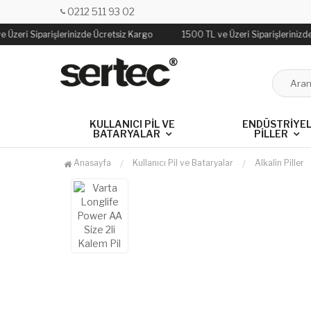
0212 511 93 02
 Üzeri Siparişlerinizde Ücretsiz Kargo
1500 TL ve Üzeri Siparişlerinizd
KULLANICI PIL VE
ENDÜSTRIYE
BATARYALAR
PILLER
Anasayfa
Kullanıcı Pil ve Bataryalar
Alkalin Piller