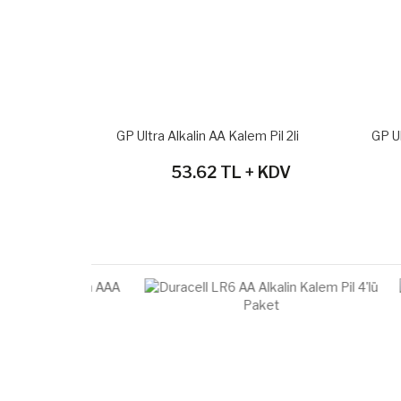
2li
GP Ultra Alkalin AA Kalem Pil 2li
GP Ultr
 KDV
53.62 TL + KDV