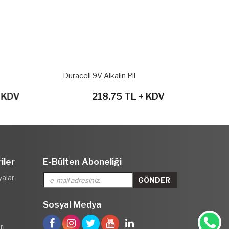
Duracell 9V Alkalin Pil
GP Ultra Alka
Paket
218.75 TL + KDV
228
iler
E-Bülten Aboneliği
yalar
Sosyal Medya
rı