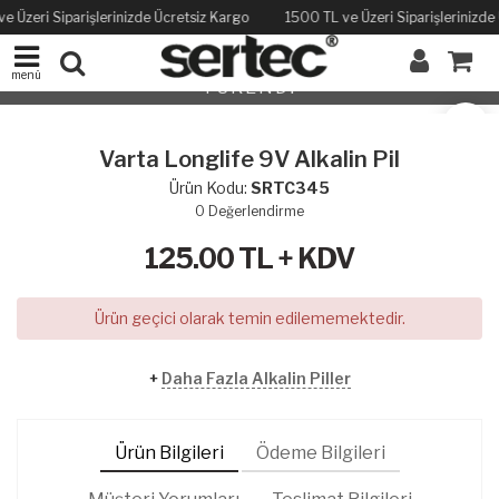
e Üzeri Siparişlerinizde Ücretsiz Kargo
1500 TL ve Üzeri Siparişlerinizde
menü
TÜKENDİ
Varta Longlife 9V Alkalin Pil
Ürün Kodu:
SRTC345
0
Değerlendirme
125.00
TL + KDV
Ürün geçici olarak temin edilememektedir.
+
Daha Fazla Alkalin Piller
Ürün Bilgileri
Ödeme Bilgileri