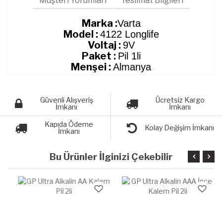
Müşteri Yorumları
Teslimat Bilgileri
Marka :
Varta
Model :
4122 Longlife
Voltaj :
9V
Paket :
Pil 1li
Menşei :
Almanya
Güvenli Alışveriş
Ücretsiz Kargo
İmkanı
İmkanı
Kapıda Ödeme
Kolay Değişim İmkanı
İmkanı
Bu Ürünler İlginizi Çekebilir