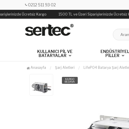
0212 511 93 02
arişlerinizde Ücretsiz Kargo
1500 TL ve Üzeri Siparişlerinizde Ücretsiz
KULLANICI PIL VE
ENDÜSTRIYE
BATARYALAR
PILLER
Anasayfa
Şarj Aletleri
LifePO4 Batarya Şarj Aletle
KARGO
BEDAVA