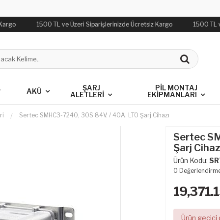
 Kargo
1500 TL ve Üzeri Siparişlerinizde Ücretsiz Kargo
1500 TL ve
L
ŞARJ
PIL MONTAJ
AKÜ
ALETLERI
EKIPMANLARI
ri
Sertec SMHC3-7240, 30S 84V. / 40A. LTO Şarj Cihazı
Sertec S
Şarj Cihaz
Ürün Kodu:
SR
0
Değerlendirm
19,371.
Ürün geçici