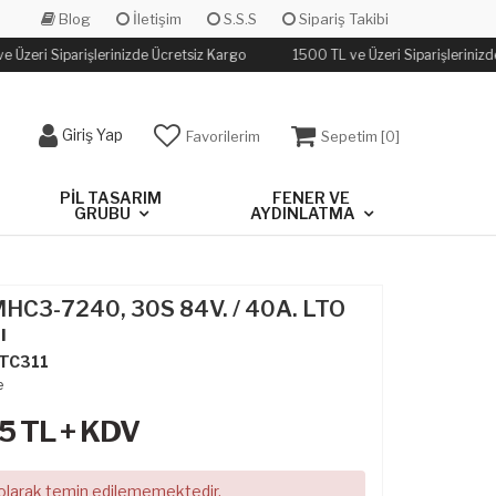
Blog
İletişim
S.S.S
Sipariş Takibi
 Üzeri Siparişlerinizde Ücretsiz Kargo
1500 TL ve Üzeri Siparişlerinizd
Giriş Yap
Favorilerim
Sepetim [
0
]
PIL TASARIM
FENER VE
GRUBU
AYDINLATMA
MHC3-7240, 30S 84V. / 40A. LTO
ı
TC311
e
15
TL + KDV
 olarak temin edilememektedir.