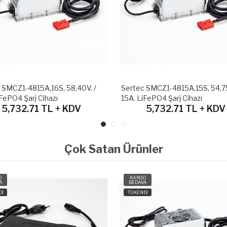
 SMCZ1-4815A,16S, 58,40V. /
Sertec SMCZ1-4815A,15S, 54,75
iFePO4 Şarj Cihazı
15A. LiFePO4 Şarj Cihazı
5,732.71 TL + KDV
5,732.71 TL + KDV
Çok Satan Ürünler
O
KARGO
A
BEDAVA
Dİ
TÜKENDİ