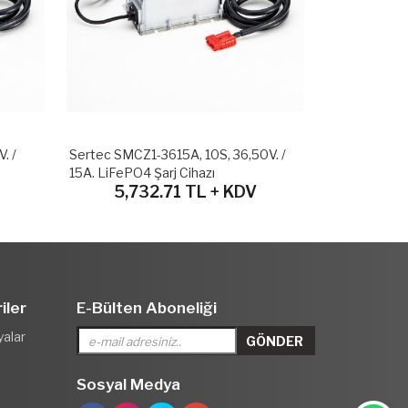
. /
Sertec SMCZ1-3615A, 10S, 36,50V. /
Sertec SMCZ1
15A. LiFePO4 Şarj Cihazı
15A. LiFePO4 
5,732.71 TL + KDV
5,73
iler
E-Bülten Aboneliği
yalar
Sosyal Medya