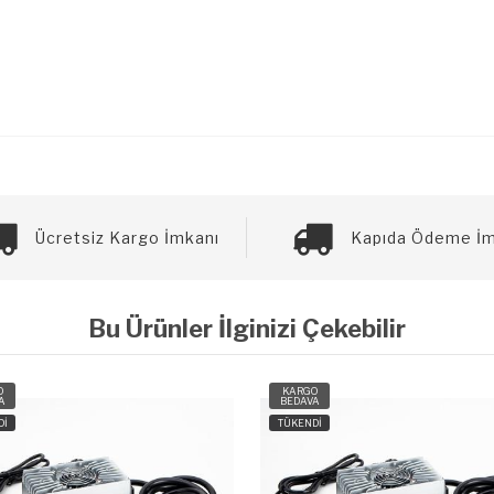
Ücretsiz Kargo İmkanı
Kapıda Ödeme İm
Bu Ürünler İlginizi Çekebilir
O
KARGO
A
BEDAVA
Dİ
TÜKENDİ