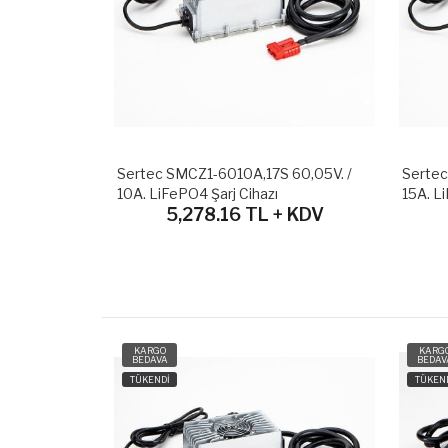
73V. / 12A.
Sertec SMCZ1-6010A,17S 60,05V. /
Sertec
10A. LiFePO4 Şarj Cihazı
15A. L
+ KDV
5,278.16 TL + KDV
KARGO
KARG
BEDAVA
BEDAV
TÜKENDİ
TÜKEN