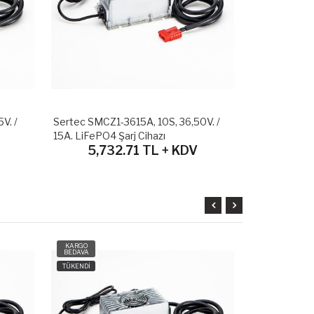
V. /
Sertec SMCZ1-3615A, 10S, 36,50V. /
Sertec SMCZ1
15A. LiFePO4 Şarj Cihazı
15A. LiFePO4 
5,732.71 TL + KDV
5,73
KARGO
KARGO
BEDAVA
BEDAVA
TÜKENDİ
TÜKENDİ