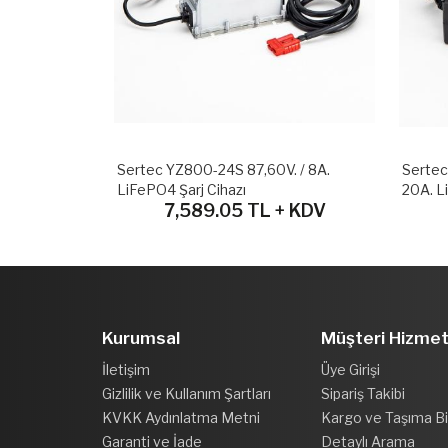
 Şarj Cihazı
Sertec YZ800-24S 87,60V. / 8A.
Sertec
LiFePO4 Şarj Cihazı
20A. L
 KDV
7,589.05 TL + KDV
Kurumsal
Müşteri Hizmet
İletişim
Üye Girişi
Gizlilik ve Kullanım Şartları
Sipariş Takibi
KVKK Aydınlatma Metni
Kargo ve Taşıma Bil
Garanti ve İade
Detaylı Arama