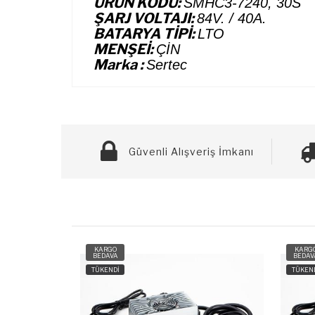
ÜRÜN KODU:
SMHC3-7240, 30S
ŞARJ VOLTAJI:
84V. / 40A.
BATARYA TİPİ:
LTO
MENŞEİ:
ÇİN
Marka :
Sertec
Güvenli Alışveriş İmkanı
KARGO
KARG
BEDAVA
BEDAV
TÜKENDİ
TÜKEN