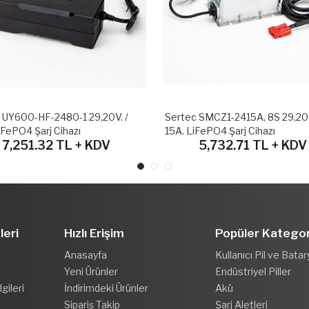
 UY600-HF-2480-1 29,20V. /
Sertec SMCZ1-2415A, 8S 29,20V
iFePO4 Şarj Cihazı
15A. LiFePO4 Şarj Cihazı
7,251.32 TL + KDV
5,732.71 TL + KDV
leri
Hızlı Erişim
Popüler Kategor
Anasayfa
Kullanıcı Pil ve Batar
Yeni Ürünler
Endüstriyel Piller
gileri
İndirimdeki Ürünler
Akü
Sipariş Takip
Şarj Aletleri