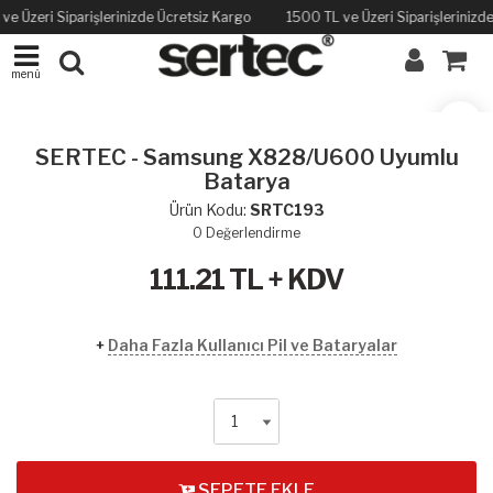
ve Üzeri Siparişlerinizde Ücretsiz Kargo
1500 TL ve Üzeri Siparişlerinizd
menü
SERTEC - Samsung X828/U600 Uyumlu
Batarya
Ürün Kodu:
SRTC193
0
Değerlendirme
111.21
TL + KDV
+
Daha Fazla Kullanıcı Pil ve Bataryalar
SEPETE EKLE