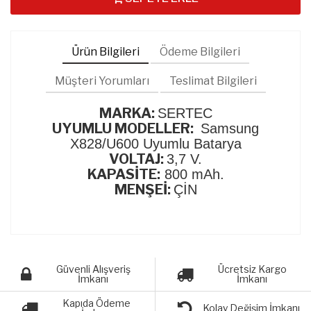
Ürün Bilgileri
Ödeme Bilgileri
Müşteri Yorumları
Teslimat Bilgileri
MARKA:
SERTEC
UYUMLU MODELLER:
Samsung
X828/U600 Uyumlu Batarya
VOLTAJ:
3,7 V.
KAPASİTE:
800 mAh.
MENŞEİ:
ÇİN
Güvenli Alışveriş
Ücretsiz Kargo
İmkanı
İmkanı
Kapıda Ödeme
Kolay Değişim İmkanı