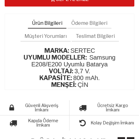
Ürün Bilgileri
Ödeme Bilgileri
Müşteri Yorumları
Teslimat Bilgileri
MARKA:
SERTEC
UYUMLU MODELLER:
Samsung
E208/E200 Uyumlu Batarya
VOLTAJ:
3,7 V.
KAPASİTE:
800 mAh.
MENŞEİ:
ÇİN
Güvenli Alışveriş
Ücretsiz Kargo
İmkanı
İmkanı
Kapıda Ödeme
Kolay Değişim İmkanı
İmkanı