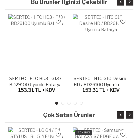
Bu Ürünler İlginizi Çekebilir
/
SERTEC - HTC G10 Desire
SERTEC - HTC G16 EVO 3D
a
HD / BD26100 Uyumlu
/ BG86100 Uyumlu Batarya
153.31 TL + KDV
165.63 TL + KDV
Batarya
Çok Satan Ürünler
TÜKENDİ