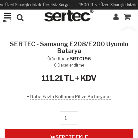
e Üzeri Siparişlerinizde Ücretsiz Kargo
1500 TL ve Üzeri Siparişlerinizd
menü
SERTEC - Samsung E208/E200 Uyumlu
Batarya
Ürün Kodu:
SRTC196
0
Değerlendirme
111.21
TL + KDV
+
Daha Fazla Kullanıcı Pil ve Bataryalar
SEPETE EKLE