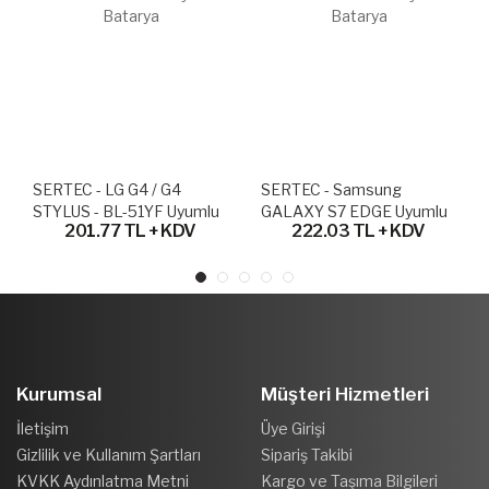
4
SERTEC - Samsung
SERTEC - HTC G15 Salsa
Uyumlu
GALAXY S7 EDGE Uyumlu
BB96100 Uyumlu Batar
KDV
222.03 TL + KDV
153.31 TL + KDV
Batarya
Kurumsal
Müşteri Hizmetleri
İletişim
Üye Girişi
Gizlilik ve Kullanım Şartları
Sipariş Takibi
KVKK Aydınlatma Metni
Kargo ve Taşıma Bilgileri