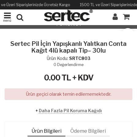
ve Üzeri Siparişlerinizde Ücretsiz Kargo
1500 TL ve Üzeri Siparişlerinizd
menü
TÜKENDİ
Sertec Pil İçin Yapışkanlı Yalıtkan Conta
Kağıt 4lü kapalı Tip– 30lu
Ürün Kodu:
SRTC803
0
Değerlendirme
0.00
TL + KDV
Ürün geçici olarak temin edilememektedir.
+
Daha Fazla Pil Koruma Kağıdı
Ürün Bilgileri
Ödeme Bilgileri