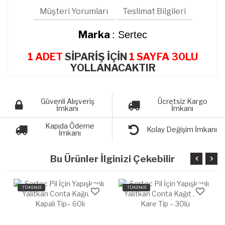
Müşteri Yorumları
Teslimat Bilgileri
Marka
: Sertec
1 ADET
SİPARİŞ İÇİN
1 SAYFA 30LU
YOLLANACAKTIR
Güvenli Alışveriş
Ücretsiz Kargo
İmkanı
İmkanı
Kapıda Ödeme
Kolay Değişim İmkanı
İmkanı
Bu Ürünler İlginizi Çekebilir
TÜKENDİ
TÜKENDİ