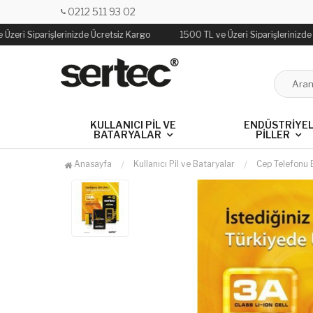
0212 511 93 02
Üzeri Siparişlerinizde Ücretsiz Kargo
1500 TL ve Üzeri Siparişlerinizde
KULLANICI PIL VE
ENDÜSTRIYE
BATARYALAR
PILLER
Anasayfa
Kullanıcı Pil ve Bataryalar
Cep Telefonu 