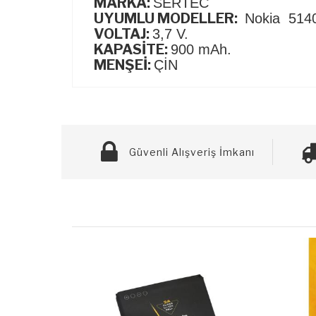
MARKA:
SERTEC
UYUMLU MODELLER:
Nokia 5140
VOLTAJ:
3,7 V.
KAPASİTE:
900 mAh.
MENŞEİ:
ÇİN
Güvenli Alışveriş İmkanı