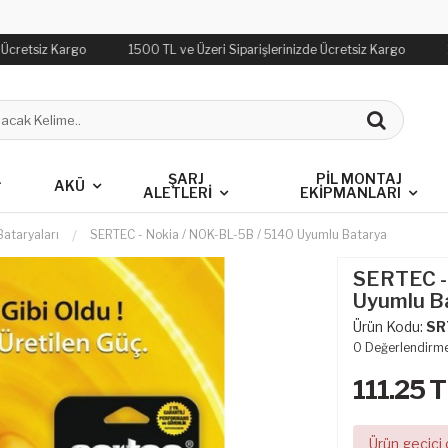
 Ücretsiz Kargo
1500 TL ve Üzeri Siparişlerinizde Ücretsiz Kargo
1
L
ŞARJ
PIL MONTAJ
AKÜ
ALETLERI
EKIPMANLARI
Bataryaları
SERTEC - Nokia / NOK-BL-5B / 5140 Uyumlu Batarya
SERTEC -
Uyumlu B
Ürün Kodu:
SR
0
Değerlendirm
111.25
T
Ürün geçici