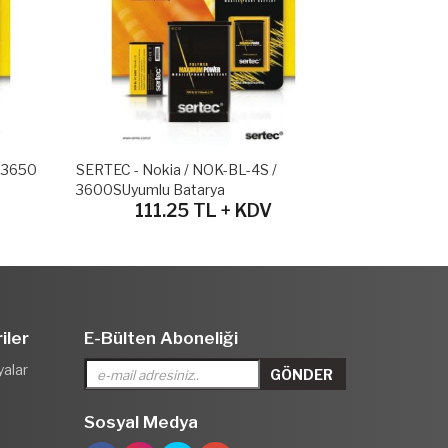
 3650
SERTEC - Nokia / NOK-BL-4S /
SERTEC- Noki
3600SUyumlu Batarya
Uyumlu Bata
111.25 TL + KDV
111
iler
E-Bülten Aboneliği
yalar
Sosyal Medya