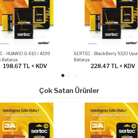
 - HUAWEI G-610 / A199
SERTEC - BlackBerry 9320 Uyu
 Batarya
Batarya
198.67 TL + KDV
228.47 TL + KDV
Çok Satan Ürünler