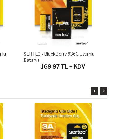
mlu
SERTEC - BlackBerry 9360 Uyumlu
SERTEC - Bl
Batarya
Batarya
168.87 TL + KDV
228