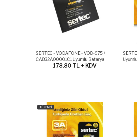
OD-970 /
SERTEC - VODAFONE - VOD-975 /
SERTEC
a
CAB32A00001C1 Uyumlu Batarya
Uyumlu
 KDV
178.80 TL + KDV
TÜKENDİ