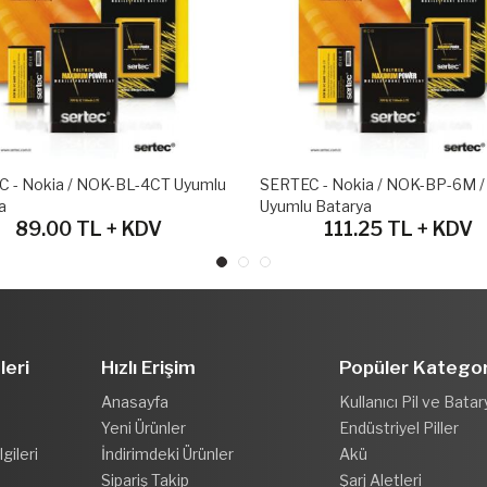
 - Nokia / NOK-BL-4CT Uyumlu
SERTEC - Nokia / NOK-BP-6M /
a
Uyumlu Batarya
89.00 TL + KDV
111.25 TL + KDV
leri
Hızlı Erişim
Popüler Kategor
Anasayfa
Kullanıcı Pil ve Batar
Yeni Ürünler
Endüstriyel Piller
gileri
İndirimdeki Ürünler
Akü
Sipariş Takip
Şarj Aletleri