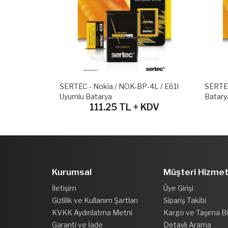
/ 5221
SERTEC - Nokia / NOK-BP-4L / E61I
SERTEC
Uyumlu Batarya
Batary
KDV
111.25 TL + KDV
Kurumsal
Müşteri Hizmet
İletişim
Üye Girişi
Gizlilik ve Kullanım Şartları
Sipariş Takibi
KVKK Aydınlatma Metni
Kargo ve Taşıma Bil
Garanti ve İade
Detaylı Arama