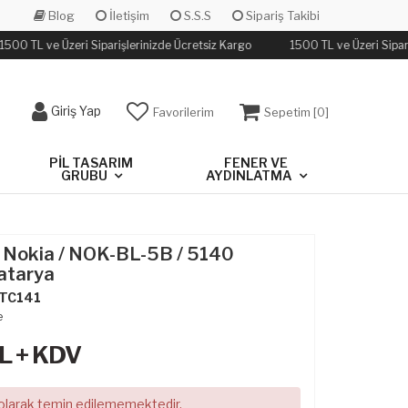
Blog
İletişim
S.S.S
Sipariş Takibi
500 TL ve Üzeri Siparişlerinizde Ücretsiz Kargo
1500 TL ve Üzeri Sipari
Giriş Yap
Favorilerim
Sepetim [
0
]
PIL TASARIM
FENER VE
GRUBU
AYDINLATMA
 Nokia / NOK-BL-5B / 5140
atarya
TC141
e
L + KDV
 olarak temin edilememektedir.