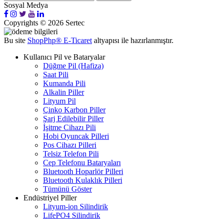
Sosyal Medya
Copyrights © 2026 Sertec
Bu site
ShopPhp®
E-Ticaret
altyapısı ile hazırlanmıştır.
Kullanıcı Pil ve Bataryalar
Düğme Pil (Hafiza)
Saat Pili
Kumanda Pili
Alkalin Piller
Lityum Pil
Çinko Karbon Piller
Şarj Edilebilir Piller
İşitme Cihazı Pili
Hobi Oyuncak Pilleri
Pos Cihazı Pilleri
Telsiz Telefon Pili
Cep Telefonu Bataryaları
Bluetooth Hoparlör Pilleri
Bluetooth Kulaklık Pilleri
Tümünü Göster
Endüstriyel Piller
Lityum-ion Silindirik
LifePO4 Silindirik