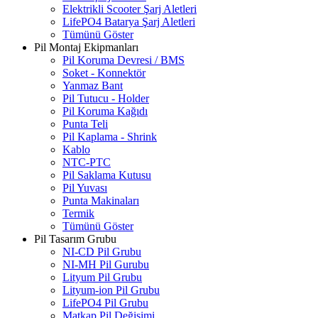
Elektrikli Scooter Şarj Aletleri
LifePO4 Batarya Şarj Aletleri
Tümünü Göster
Pil Montaj Ekipmanları
Pil Koruma Devresi / BMS
Soket - Konnektör
Yanmaz Bant
Pil Tutucu - Holder
Pil Koruma Kağıdı
Punta Teli
Pil Kaplama - Shrink
Kablo
NTC-PTC
Pil Saklama Kutusu
Pil Yuvası
Punta Makinaları
Termik
Tümünü Göster
Pil Tasarım Grubu
NI-CD Pil Grubu
NI-MH Pil Gurubu
Lityum Pil Grubu
Lityum-ion Pil Grubu
LifePO4 Pil Grubu
Matkap Pil Değişimi