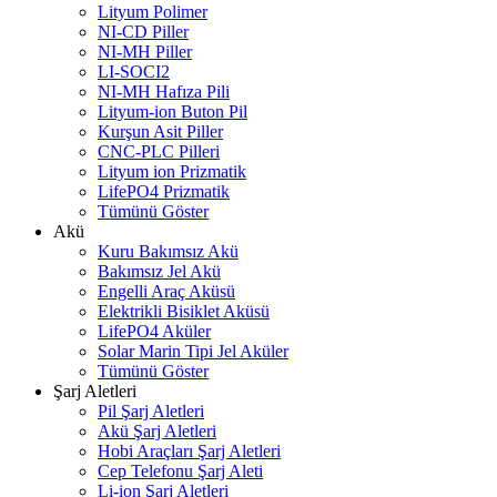
Lityum Polimer
NI-CD Piller
NI-MH Piller
LI-SOCI2
NI-MH Hafıza Pili
Lityum-ion Buton Pil
Kurşun Asit Piller
CNC-PLC Pilleri
Lityum ion Prizmatik
LifePO4 Prizmatik
Tümünü Göster
Akü
Kuru Bakımsız Akü
Bakımsız Jel Akü
Engelli Araç Aküsü
Elektrikli Bisiklet Aküsü
LifePO4 Aküler
Solar Marin Tipi Jel Aküler
Tümünü Göster
Şarj Aletleri
Pil Şarj Aletleri
Akü Şarj Aletleri
Hobi Araçları Şarj Aletleri
Cep Telefonu Şarj Aleti
Li-ion Şarj Aletleri