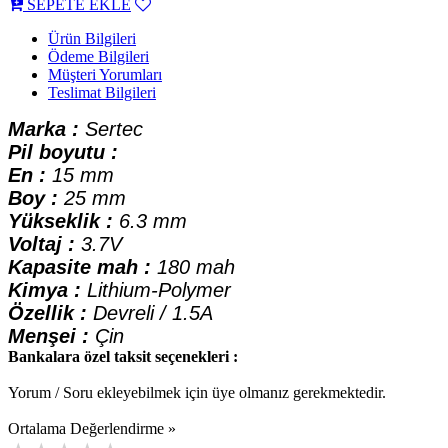
SEPETE EKLE
Ürün Bilgileri
Ödeme Bilgileri
Müşteri Yorumları
Teslimat Bilgileri
Marka :
Sertec
Pil boyutu :
En :
15 mm
Boy :
25 mm
Yükseklik :
6.3 mm
Voltaj :
3.7V
Kapasite mah :
180 mah
Kimya :
Lithium-Polymer
Özellik :
Devreli / 1.5A
Menşei :
Çin
Bankalara özel taksit seçenekleri :
Yorum / Soru ekleyebilmek için üye olmanız gerekmektedir.
Ortalama Değerlendirme »