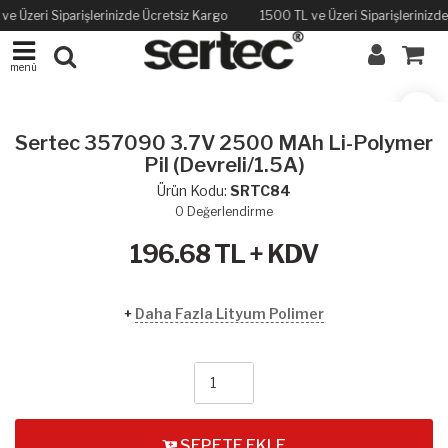
ve Üzeri Siparişlerinizde Ücretsiz Kargo
1500 TL ve Üzeri Siparişlerinizd
menü
Sertec 357090 3.7V 2500 MAh Li-Polymer
Pil (Devreli/1.5A)
Ürün Kodu:
SRTC84
0
Değerlendirme
196.68
TL + KDV
+
Daha Fazla Lityum Polimer
SEPETE EKLE