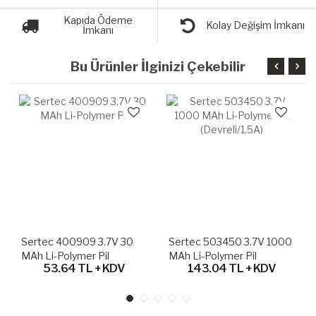
Kapıda Ödeme
Kolay Değişim İmkanı
İmkanı
Bu Ürünler İlginizi Çekebilir
Sertec 400909 3.7V 30
Sertec 503450 3.7V 1000
MAh Li-Polymer Pil
MAh Li-Polymer Pil
53.64 TL + KDV
143.04 TL + KDV
(Devreli/1.5A)