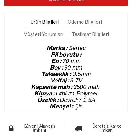
Ürün Bilgileri
Ödeme Bilgileri
Müşteri Yorumları
Teslimat Bilgileri
Marka :
Sertec
Pil boyutu :
En :
70 mm
Boy :
90 mm
Yükseklik :
3.5mm
Voltaj :
3.7V
Kapasite mah :
3500 mah
Kimya :
Lithium-Polymer
Özellik :
Devreli / 1.5A
Menşei :
Çin
Güvenli Alışveriş
Ücretsiz Kargo
İmkanı
İmkanı