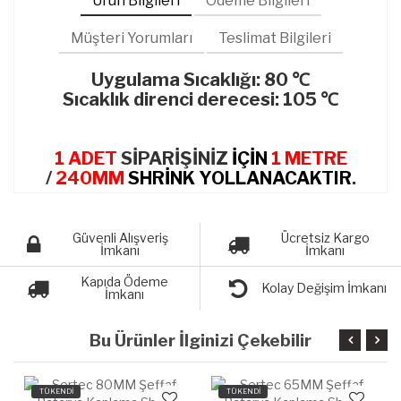
Ürün Bilgileri
Ödeme Bilgileri
Müşteri Yorumları
Teslimat Bilgileri
Uygulama Sıcaklığı: 80
℃
Sıcaklık direnci derecesi: 105
℃
1 ADET
SİPARİŞİNİZ
İÇİN
1 METRE
/
240MM
SHRİNK YOLLANACAKTIR
.
Güvenli Alışveriş
Ücretsiz Kargo
İmkanı
İmkanı
Kapıda Ödeme
Kolay Değişim İmkanı
İmkanı
Bu Ürünler İlginizi Çekebilir
TÜKENDİ
TÜKENDİ