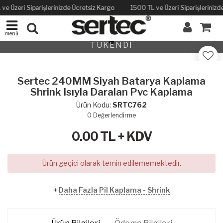
ve Üzeri Siparişlerinizde Ücretsiz Kargo
1500 TL ve Üzeri Siparişlerinizd
menü
TÜKENDİ
Sertec 240MM Siyah Batarya Kaplama
Shrink Isıyla Daralan Pvc Kaplama
Ürün Kodu:
SRTC762
0
Değerlendirme
0.00
TL + KDV
Ürün geçici olarak temin edilememektedir.
+
Daha Fazla Pil Kaplama - Shrink