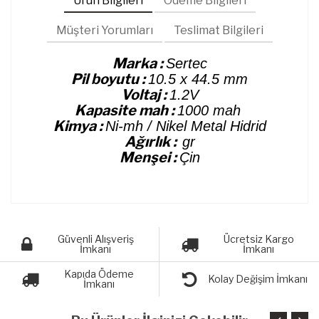
Ürün Bilgileri
Ödeme Bilgileri
Müşteri Yorumları
Teslimat Bilgileri
Marka :
Sertec
Pil boyutu :
10.5 x 44.5 mm
Voltaj :
1.2V
Kapasite mah :
1000 mah
Kimya :
Ni-mh / Nikel Metal Hidrid
Ağırlık :
gr
Menşei :
Çin
Güvenli Alışveriş
Ücretsiz Kargo
İmkanı
İmkanı
Kapıda Ödeme
Kolay Değişim İmkanı
İmkanı