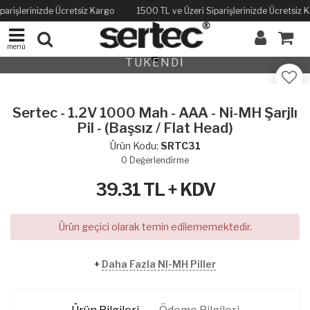
parişlerinizde Ücretsiz Kargo
1500 TL ve Üzeri Siparişlerinizde Ücretsiz 
menü
TÜKENDİ
Sertec - 1.2V 1000 Mah - AAA - Ni-MH Şarjlı
Pil - (Başsız / Flat Head)
Ürün Kodu:
SRTC31
0
Değerlendirme
39.31
TL + KDV
Ürün geçici olarak temin edilememektedir.
+
Daha Fazla NI-MH Piller