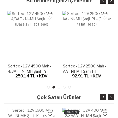
Bu Ürünler İlginizi Çekebilir
Sertec - 1.2V 4500 Mah -
Sertec - 1.2V 2500 Mah -
4/3AF - Ni-MH Şarjlı Pil -
AA - NI-MH Şarjlı Pil -
250.14 TL + KDV
92.91 TL + KDV
(Başsız / Flat Head)
(Başsız / Flat Head)
Çok Satan Ürünler
TÜKENDİ