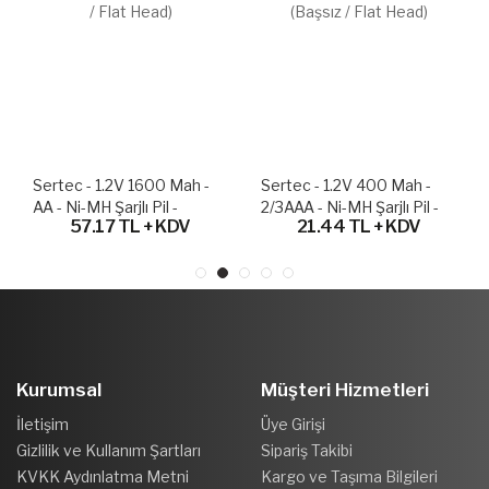
Sertec - 1.2V 1600 Mah -
Sertec - 1.2V 400 Mah -
AA - Ni-MH Şarjlı Pil -
2/3AAA - Ni-MH Şarjlı Pil -
57.17 TL + KDV
21.44 TL + KDV
(Başsız / Flat Head)
(Başsız / Flat Head)
Kurumsal
Müşteri Hizmetleri
İletişim
Üye Girişi
Gizlilik ve Kullanım Şartları
Sipariş Takibi
KVKK Aydınlatma Metni
Kargo ve Taşıma Bilgileri