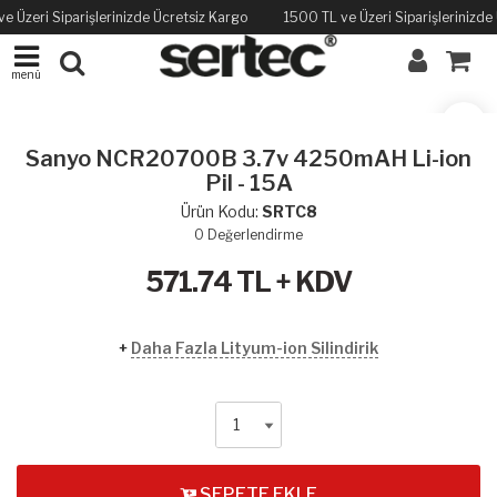
e Üzeri Siparişlerinizde Ücretsiz Kargo
1500 TL ve Üzeri Siparişlerinizde
menü
Sanyo NCR20700B 3.7v 4250mAH Li-ion
Pil - 15A
Ürün Kodu:
SRTC8
0
Değerlendirme
571.74
TL + KDV
+
Daha Fazla Lityum-ion Silindirik
SEPETE EKLE