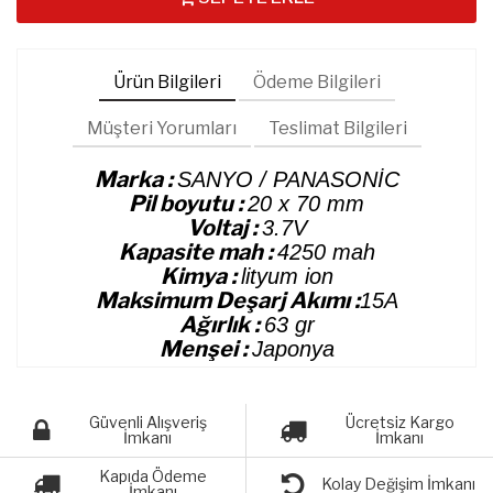
Ürün Bilgileri
Ödeme Bilgileri
Müşteri Yorumları
Teslimat Bilgileri
Marka :
SANYO / PANASONİC
Pil boyutu :
20 x 70 mm
Voltaj :
3.7V
Kapasite mah :
4250 mah
Kimya :
lityum ion
Maksimum Deşarj Akımı :
15A
Ağırlık :
63 gr
Menşei :
Japonya
Güvenli Alışveriş
Ücretsiz Kargo
İmkanı
İmkanı
Kapıda Ödeme
Kolay Değişim İmkanı
İmkanı