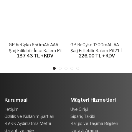
GP ReCyko 650mAh AAA
GP ReCyko 1300mAh AA
Şarj Edilebilir İnce Kalem Pil
Şarj Edilebilir Kalem Pil 2'lİ
137.43 TL + KDV
226.00 TL + KDV
2'li Paket
Paket
Kurumsal
Müşteri Hizmetleri
İletişim
Üye Girişi
Gizlilik ve Kullanım Şartları
Sipariş Takibi
KVKK Aydınlatma Metni
Kargo ve Taşıma Bilgileri
Garanti ve İade
Detaylı Arama