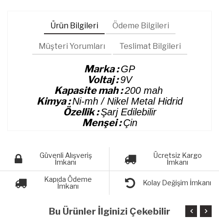
Ürün Bilgileri
Ödeme Bilgileri
Müşteri Yorumları
Teslimat Bilgileri
Marka :
GP
Voltaj :
9V
Kapasite mah :
200 mah
Kimya :
Ni-mh / Nikel Metal Hidrid
Özellik :
Şarj Edilebilir
Menşei :
Çin
Güvenli Alışveriş
Ücretsiz Kargo
İmkanı
İmkanı
Kapıda Ödeme
Kolay Değişim İmkanı
İmkanı
Bu Ürünler İlginizi Çekebilir