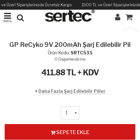
ve Üzeri Siparişlerinizde Ücretsiz Kargo
1500 TL ve Üzeri Siparişlerinizd
menü
GP ReCyko 9V 200mAh Şarj Edilebilir Pil
Ürün Kodu:
SRTC535
0
Değerlendirme
411.88
TL + KDV
+
Daha Fazla Şarj Edilebilir Piller
SEPETE EKLE