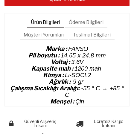
Ürün Bilgileri
Ödeme Bilgileri
Müşteri Yorumları
Teslimat Bilgileri
Marka :
FANSO
Pil boyutu :
14.65 x 24.8 mm
Voltaj :
3.6V
Kapasite mah :
1200 mah
Kimya :
Li-SOCL2
Ağırlık :
9 gr
Çalışma Sıcaklığı Aralığı:
-
55 ° C → +85 °
C
Menşei :
Çin
Güvenli Alışveriş
Ücretsiz Kargo
İmkanı
İmkanı