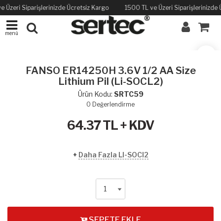
e Üzeri Siparişlerinizde Ücretsiz Kargo
1500 TL ve Üzeri Siparişlerinizde
menü
FANSO ER14250H 3.6V 1/2 AA Size
Lithium Pil (Li-SOCL2)
Ürün Kodu:
SRTC59
0
Değerlendirme
64.37
TL + KDV
+
Daha Fazla LI-SOCI2
SEPETE EKLE