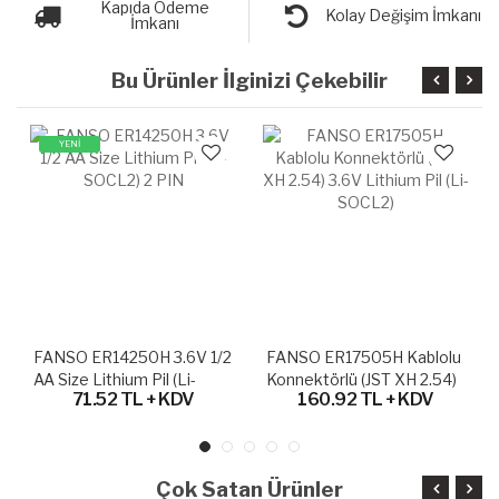
Kapıda Ödeme
Kolay Değişim İmkanı
İmkanı
Bu Ürünler İlginizi Çekebilir
YENİ
FANSO ER14250H 3.6V 1/2
FANSO ER17505H Kablolu
AA Size Lithium Pil (Li-
Konnektörlü (JST XH 2.54)
71.52 TL + KDV
160.92 TL + KDV
SOCL2) 2 PIN
3.6V Lithium Pil (Li-SOCL2)
Çok Satan Ürünler