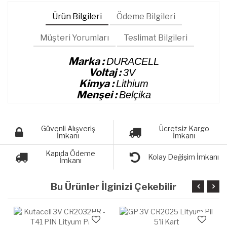
Ürün Bilgileri
Ödeme Bilgileri
Müşteri Yorumları
Teslimat Bilgileri
Marka :
DURACELL
Voltaj :
3V
Kimya :
Lithium
Menşei :
Belçika
Güvenli Alışveriş
Ücretsiz Kargo
İmkanı
İmkanı
Kapıda Ödeme
Kolay Değişim İmkanı
İmkanı
Bu Ürünler İlginizi Çekebilir