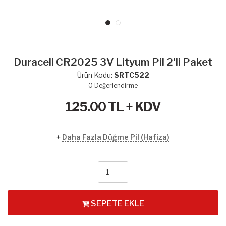
Duracell CR2025 3V Lityum Pil 2'li Paket
Ürün Kodu:
SRTC522
0
Değerlendirme
125.00
TL + KDV
+
Daha Fazla Düğme Pil (Hafiza)
SEPETE EKLE