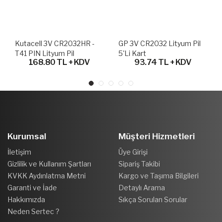
Kutacell 3V CR2032HR -
GP 3V CR2032 Lityum Pil
T41 PIN Lityum Pil
5'li Kart
168.80 TL + KDV
93.74 TL + KDV
Kurumsal
Müşteri Hizmetleri
İletişim
Üye Girişi
Gizlilik ve Kullanım Şartları
Sipariş Takibi
KVKK Aydınlatma Metni
Kargo ve Taşıma Bilgileri
Garanti ve İade
Detaylı Arama
Hakkımızda
Sıkça Sorulan Sorular
Neden Sertec ?